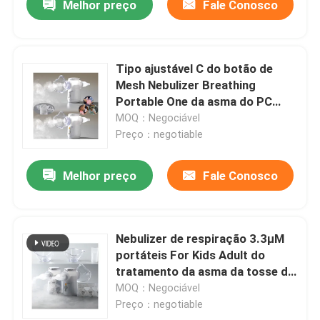
Melhor preço
Fale Conosco
Tipo ajustável C do botão de
Mesh Nebulizer Breathing
Portable One da asma do PC
IP45 dos PP
MOQ：Negociável
Preço：negotiable
Melhor preço
Fale Conosco
Nebulizer de respiração 3.3μM
portáteis For Kids Adult do
tratamento da asma da tosse de
USB
MOQ：Negociável
Preço：negotiable