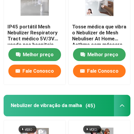
IP45 portátil Mesh
Tosse médica que vibra
Nebulizer Respiratory
o Nebulizer de Mesh
Tract médico 5V/3V
Nebuliser At Home
usado nos hospitais
Asthma com máscara
Melhor preço
Melhor preço
Fale Conosco
Fale Conosco
Nebulizer de vibração da malha
(45)