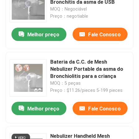
Bronchitis da asma de USB
MOQ：Negociável
Preço：negotiable
Produtos
Melhor preço
Fale Conosco
Mesh Nebulizer portátil
Mesh Nebulizer Machine
Bateria da C.C. de Mesh
Nebulizer Portable da asma do
Bronchiolitis para a criança
Asma Mesh Nebulizer
MOQ：5 peças
Preço：$11.26/pieces 5-199 pieces
nebulizador de malha médica
Melhor preço
Fale Conosco
Nebulizer de vibração da malha
Nebulizer portátil do inalador
Nebulizer Handheld Mesh