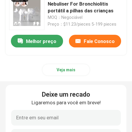
Nebuliser For Bronchiolitis
portátil a pilhas das crianças
Máquina adulta do Nebulizer
MOQ：Negociável
Preço：$11.23/pieces 5-199 pieces
Máquina do inalador da tosse
Melhor preço
Fale Conosco
Máquina do inalador do Nebulizer
Veja mais
máquina do nebulizer da casa
Nebulizer do inalador da asma
Deixe um recado
Ligaremos para você em breve!
Nebulizer portátil pediatra
Disco cerâmico piezoelétrico