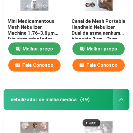
Mini Medicamentous
Canal de Mesh Portable
Mesh Nebulizer
Handheld Nebulizer
Machine 1.76-3.8μm
Dual da asma nenhum
frio com adaptador
bloqueio 2μm - 3μm
bucal da máscara
Melhor preço
Melhor preço
Fale Conosco
Fale Conosco
nebulizador de malha médica
(49)