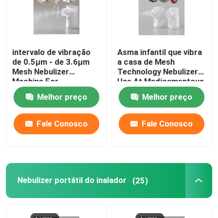
intervalo de vibração
Asma infantil que vibra
de 0.5μm - de 3.6μm
a casa de Mesh
Mesh Nebulizer
Technology Nebulizer
Machine For
Use At Medicamentous
Respiratory
Melhor preço
Melhor preço
Fale Conosco
Fale Conosco
Nebulizer portátil do inalador
(25)