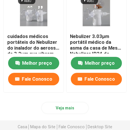
cuidados médicos
Nebulizer 3.03μm
portáteis do Nebulizer
portátil médico da
do inalador do aerossol
asma da casa de Mesh
de 3.2μm que vibram
Nebulizer IP24 do
Mesh Nebulizer
inalador
Melhor preço
Melhor preço
Fale Conosco
Fale Conosco
Veja mais
Casa
Mapa do Site
Fale Conosco
Desktop Site