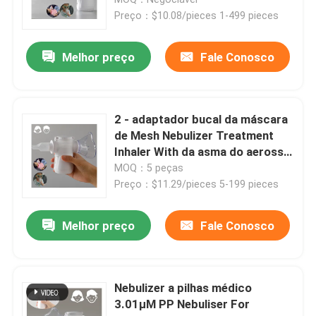
Preço：$10.08/pieces 1-499 pieces
Melhor preço
Fale Conosco
2 - adaptador bucal da máscara
de Mesh Nebulizer Treatment
Inhaler With da asma do aerossol
de 3.3μm
MOQ：5 peças
Preço：$11.29/pieces 5-199 pieces
Casa
Melhor preço
Fale Conosco
Quem Somos
Nebulizer a pilhas médico
3.01μM PP Nebuliser For
Contatos