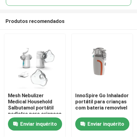
Produtos recomendados
Mesh Nebulizer
InnoSpire Go Inhalador
Casa
Medical Household
portátil para crianças
Salbutamol portátil
com bateria removível
pediatra para crianças
Produtos
dos adultos
Enviar inquérito
Enviar inquérito
Sobre nós