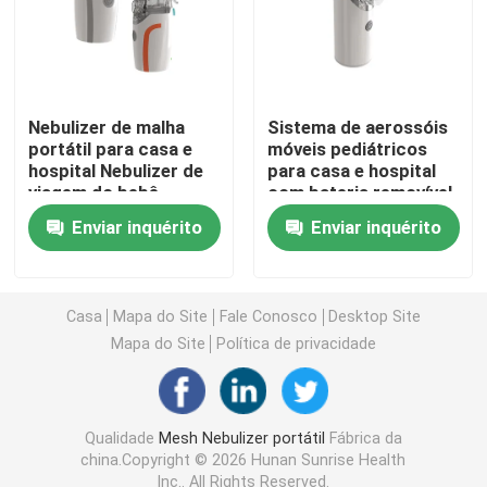
Asma Mesh Nebulizer
nebulizador de malha médica
Nebulizer de malha
Sistema de aerossóis
portátil para casa e
móveis pediátricos
hospital Nebulizer de
para casa e hospital
viagem do bebê
com bateria removível
Nebulizer de vibração da malha
Enviar inquérito
Enviar inquérito
Nebulizer portátil do inalador
Casa
Mapa do Site
Fale Conosco
Desktop Site
Máquina adulta do Nebulizer
Mapa do Site
Política de privacidade
Máquina do inalador da tosse
Qualidade
Mesh Nebulizer portátil
Fábrica da
china.Copyright © 2026 Hunan Sunrise Health
Máquina do inalador do Nebulizer
Inc.. All Rights Reserved.