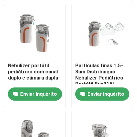
Excursão da fábrica
Controle da qualidade
Contato E.U.
Nebulizer portátil
Partículas finas 1.5-
pediátrico com canal
3um Distribuição
Notícia
duplo e câmara dupla
Nebulizer Pediátrico
Portátil Sus316L
Material
Enviar inquérito
Enviar inquérito
Casos
Mesh Nebulizer portátil
Mesh Nebulizer Machine