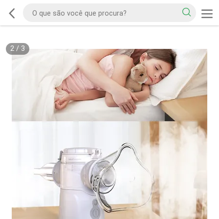
2
/
3