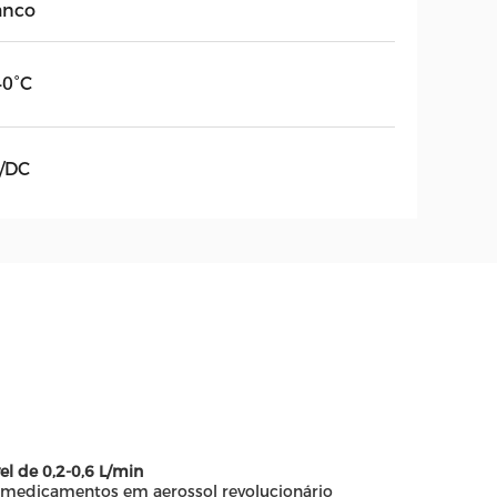
anco
40°C
/DC
l de 0,2-0,6 L/min
e medicamentos em aerossol revolucionário