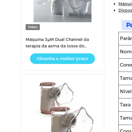
Máquin
Dispos
P
Vídeo
Parâ
Máquina 3μM Dual Channel da
terapia da asma da tosse do
Nome
Nebulizer da inalação das crianças
Obtenha o melhor preço
Core
Tam
Nível
Taxa 
Tama
Cons