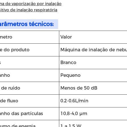
a de vaporização por inalação
itivo de inalação respiratória
arâmetros técnicos:
metro
Valor
 do produto
Máquina de inalação de nebu
s
Branco
anho
Pequeno
 de ruído
Menos de 50 dB
de fluxo
0.2-0.6L/min
nho das partículas
10,8-4,0 μm
umo de energia
1 a 1,5 W