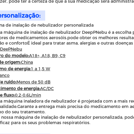
zer, pode ter a certeza de que a sua medicação será administra
ersonalização:
a de inalação de nebulizador personalizada
a máquina de inalação de nebulizador DeepPNebu é a escolha pe
ores de medicamentos aerosóis.pode obter os melhores result
ão e confortoÉ ideal para tratar asma, alergias e outras doenças 
DeePNebu
o do modelo:
A18+, A18, B9, C9
de origem:
China
mo de energia:
1 a 1,5 W
anco
de ruído:
Menos de 50 dB
imento de energia:
AC/DC
e fluxo:
0.2-0.6L/min
a máquina inaladora de nebulizador é projetada com a mais re
ualidade.Garante a entrega mais precisa do medicamento em ae
o do seu tratamento.
nossa máquina de inalação de nebulizador personalizada, pode
ficaz para os seus problemas respiratórios.