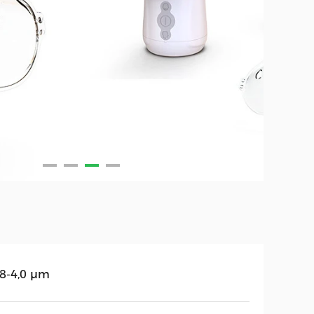
,8-4,0 μm