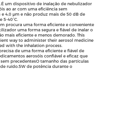
o.É um dispositivo de inalação de nebulizador
óis ao ar com uma eficiência sem
 e 4,0 μm e não produz mais de 50 dB de
e 5-40°C.
uem procura uma forma eficiente e conveniente
lizador uma forma segura e fiável de inalar o
ão mais eficiente e menos demorado. This
nient way to administer their aerosol medicine
ed with the inhalation process.
recisa de uma forma eficiente e fiável de
icamentos aerosóis confiável e eficaz que
a sem precedentesO tamanho das partículas
 de ruído.5W de potência durante o