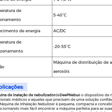
eratura de
5-40°C
ionamento
ecimento de energia
AC/DC
eratura de
-20-55°C
zenamento
Máquina de distribuição de 
ão
aerosóis
plicações:
ina de inalação de nebulizador
de
DeePNebu
é o dispositivo de 
sionais médicos e aqueles que precisam de uma solução confiável 
Máquina de Inhalação Nebulizer é pequena, compacta e concebi
.tornando mais fácil encontrar a máquina perfeita para as su