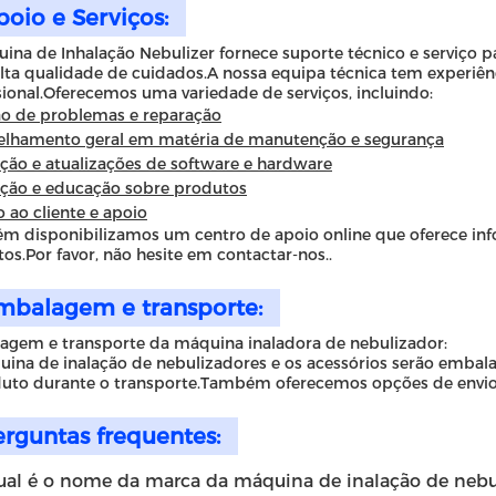
poio e Serviços:
ina de Inhalação Nebulizer fornece suporte técnico e serviço p
lta qualidade de cuidados.A nossa equipa técnica tem experiênc
sional.Oferecemos uma variedade de serviços, incluindo:
ão de problemas e reparação
elhamento geral em matéria de manutenção e segurança
ação e atualizações de software e hardware
ção e educação sobre produtos
o ao cliente e apoio
 disponibilizamos um centro de apoio online que oferece inf
os.Por favor, não hesite em contactar-nos..
mbalagem e transporte:
gem e transporte da máquina inaladora de nebulizador:
ina de inalação de nebulizadores e os acessórios serão embal
uto durante o transporte.Também oferecemos opções de envio 
erguntas frequentes:
ual é o nome da marca da máquina de inalação de neb