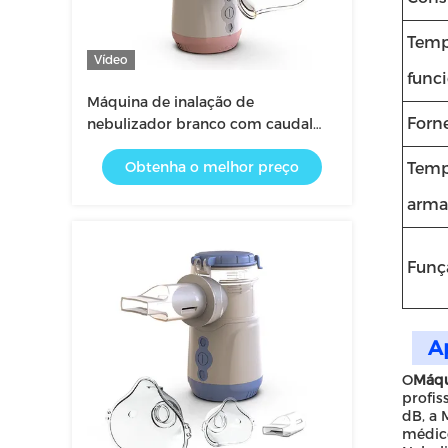
Temp
Vídeo
func
Máquina de inalação de
Forn
nebulizador branco com caudal
ajustável de 0,2-0,6 L/min
Obtenha o melhor preço
Temp
arma
Funç
A
O
Máqu
profis
dB, a 
médico