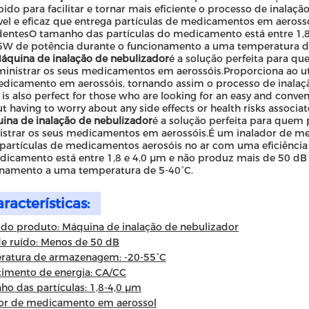
ido para facilitar e tornar mais eficiente o processo de inalaçã
vel e eficaz que entrega partículas de medicamentos em aeross
entesO tamanho das partículas do medicamento está entre 1,8
5W de potência durante o funcionamento a uma temperatura d
áquina de inalação de nebulizador
é a solução perfeita para q
inistrar os seus medicamentos em aerossóis.Proporciona ao uti
dicamento em aerossóis, tornando assim o processo de inalaç
 is also perfect for those who are looking for an easy and conve
t having to worry about any side effects or health risks associat
ina de inalação de nebulizador
é a solução perfeita para quem p
strar os seus medicamentos em aerossóis.É um inalador de med
partículas de medicamentos aerosóis no ar com uma eficiênci
icamento está entre 1,8 e 4,0 μm e não produz mais de 50 dB
onamento a uma temperatura de 5-40°C.
racterísticas:
do produto: Máquina de inalação de nebulizador
de ruído: Menos de 50 dB
ratura de armazenagem: -20-55°C
imento de energia: CA/CC
o das partículas: 1,8-4,0 μm
dor de medicamento em aerossol