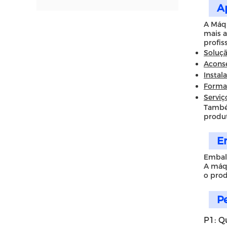
A
A Máqu
mais a
profis
Soluç
Acons
Instal
Forma
Serviç
Também
produt
E
Embala
A máqu
o prod
P
P1: Q