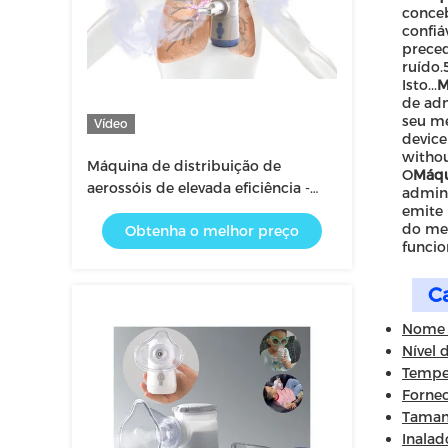
conceb
confiá
preced
ruído.
Isto...
M
de adm
seu me
Vídeo
device
withou
Máquina de distribuição de
O
Máqu
aerossóis de elevada eficiência -
admini
inalador nebulizador com
emite 
do med
Obtenha o melhor preço
alimentação AC/DC
funci
Ca
Nome 
Nível 
Tempe
Fornec
Tamanh
Inala