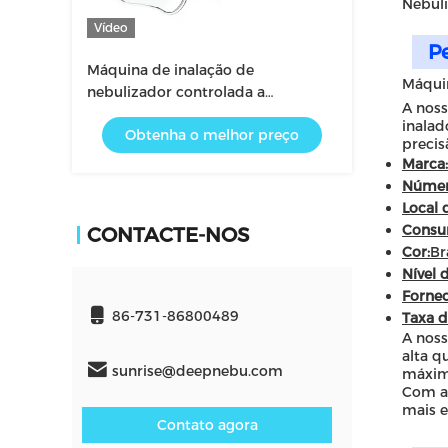
Nebuli
Vídeo
P
Máquina de inalação de
Máquin
nebulizador controlada a
A noss
temperatura para uma eficácia
inalad
Obtenha o melhor preço
óptima da medicação
precis
Marca:
Númer
Local 
Consu
CONTACTE-NOS
Cor:
Br
Nível 
Fornec
86-731-86800489
Taxa d
A noss
alta q
sunrise@deepnebu.com
máxim
Com a 
mais e
Contato agora