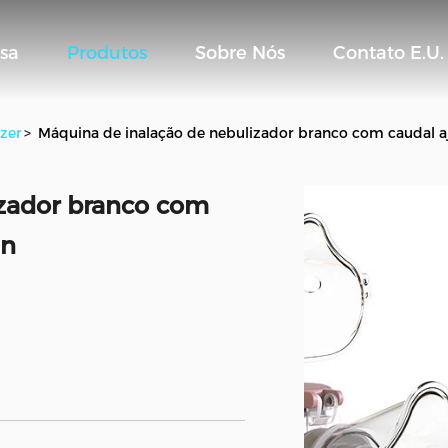
sa
Produtos
Sobre Nós
Contato E.U.
zer
>
Máquina de inalação de nebulizador branco com caudal aj
izador branco com
in