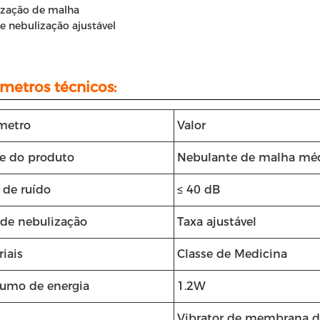
ização de malha
e nebulização ajustável
metros técnicos:
metro
Valor
 do produto
Nebulante de malha mé
 de ruído
≤ 40 dB
 de nebulização
Taxa ajustável
iais
Classe de Medicina
umo de energia
1.2W
Vibrator de membrana 