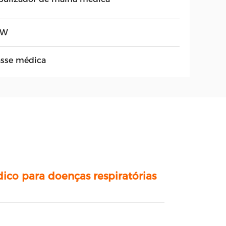
2W
asse médica
co para doenças respiratórias