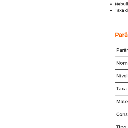
Nebul
Taxa d
Parâ
Parâ
Nome
Nível
Taxa
Mater
Cons
Tipo