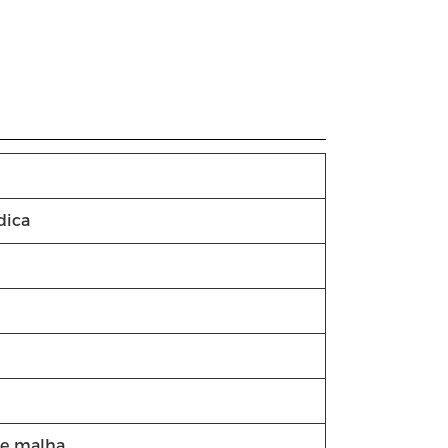
dica
de malha