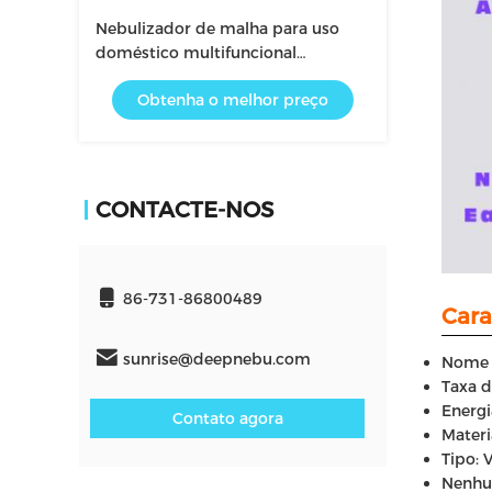
Nebulizador de malha para uso
doméstico multifuncional
Consumo de energia inferior a 1,2
Obtenha o melhor preço
W
CONTACTE-NOS
86-731-86800489
Cara
sunrise@deepnebu.com
Nome 
Taxa d
Energi
Contato agora
Materi
Tipo:
Nenhu