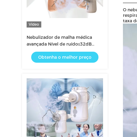
O nebu
respir
taxa d
Vídeo
Nebulizador de malha médica
avançada Nível de ruído≤32dB
Partículas finas inalador Nenhum
Obtenha o melhor preço
resíduo