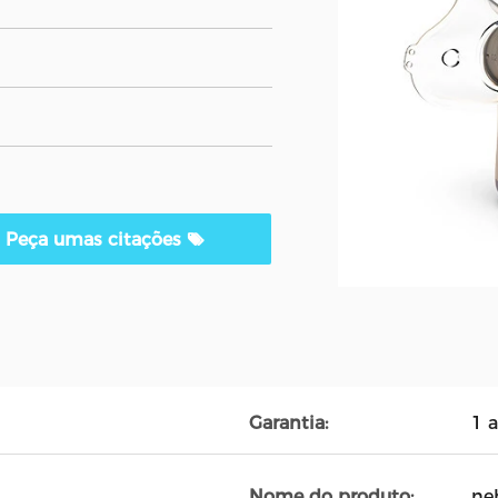
Peça umas citações
Garantia:
1 
Nome do produto:
ne