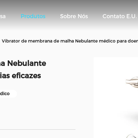
sa
Produtos
Sobre Nós
Contato E.U.
Vibrator de membrana de malha Nebulante médico para doença
ha Nebulante
as eficazes
dico