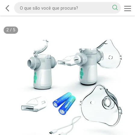
2
/
5