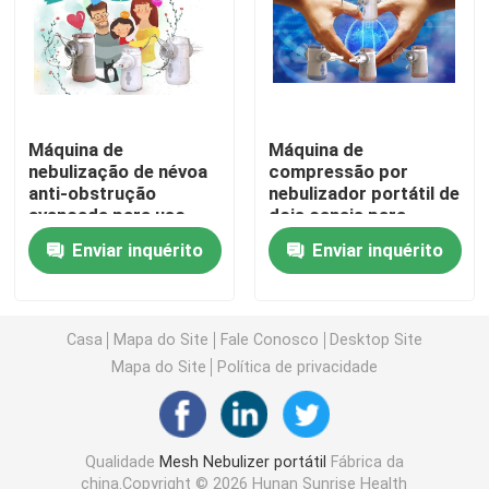
Asma Mesh Nebulizer
nebulizador de malha médica
Máquina de
Máquina de
nebulização de névoa
compressão por
anti-obstrução
nebulizador portátil de
Nebulizer de vibração da malha
avançada para uso
dois canais para
doméstico e
tratamento
Enviar inquérito
Enviar inquérito
comercial
respiratório
Nebulizer portátil do inalador
Máquina adulta do Nebulizer
Casa
Mapa do Site
Fale Conosco
Desktop Site
Mapa do Site
Política de privacidade
Máquina do inalador da tosse
Qualidade
Mesh Nebulizer portátil
Fábrica da
Máquina do inalador do Nebulizer
china.Copyright © 2026 Hunan Sunrise Health