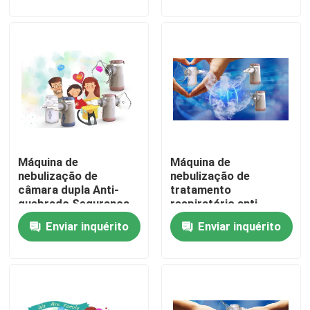
Excursão da fábrica
Controle da qualidade
Contato E.U.
Máquina de
Máquina de
Notícia
nebulização de
nebulização de
câmara dupla Anti-
tratamento
quebrado Segurança
respiratório anti-
Casos
Névoa densa
quebrado
Enviar inquérito
Enviar inquérito
Mesh Nebulizer portátil
Mesh Nebulizer Machine