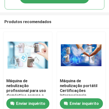
Produtos recomendados
Casa
Máquina de
Máquina de
nebulização
nebulização portátil
profissional para uso
Certificações
Produtos
doméstico seguro e
internacionais
confiável
Enviar inquérito
Enviar inquérito
Sobre nós