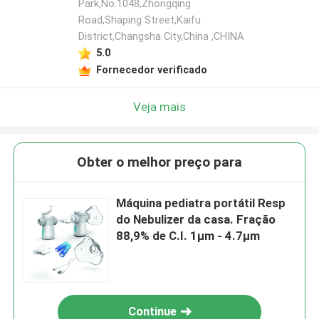
Park,No.1048,Zhongqing
Road,Shaping Street,Kaifu
District,Changsha City,China ,CHINA
5.0
Fornecedor verificado
Veja mais
Obter o melhor preço para
Máquina pediatra portátil Resp
do Nebulizer da casa. Fração
88,9% de C.I. 1μm - 4.7μm
Continue