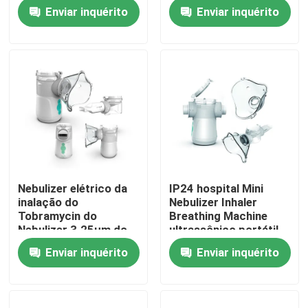
Enviar inquérito
Enviar inquérito
Excursão da fábrica
Controle da qualidade
Contato E.U.
Notícia
Nebulizer elétrico da
IP24 hospital Mini
inalação do
Nebulizer Inhaler
Casos
Tobramycin do
Breathing Machine
Nebulizer 3.25μm do
ultrassônico portátil
inalador da asma do
para a asma
Enviar inquérito
Enviar inquérito
Mesh Nebulizer portátil
hospital
Mesh Nebulizer Machine