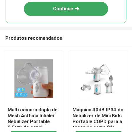
Continue
Produtos recomendados
Casa
Multi câmara dupla de
Máquina 40dB IP34 do
Produtos
Mesh Asthma Inhaler
Nebulizer de Mini Kids
Nebulizer Portable
Portable COPD para a
2.5μm do canal
tosse da asma fria
Sobre nós