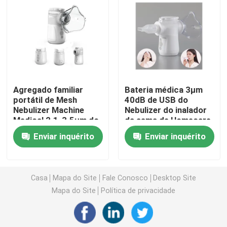
Asma Mesh Nebulizer
nebulizador de malha médica
Agregado familiar
Bateria médica 3μm
Nebulizer de vibração da malha
portátil de Mesh
40dB de USB do
Nebulizer Machine
Nebulizer do inalador
Medical 2.1-3.5μm do
da asma de Homecare
Nebulizer portátil do inalador
hospital para a asma
para o adulto das
Enviar inquérito
Enviar inquérito
crianças
Máquina adulta do Nebulizer
Casa
Mapa do Site
Fale Conosco
Desktop Site
Máquina do inalador da tosse
Mapa do Site
Política de privacidade
Máquina do inalador do Nebulizer