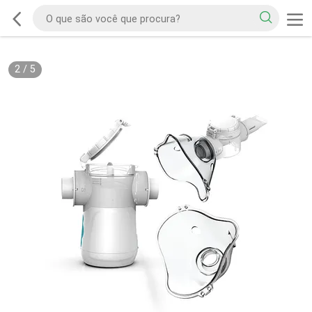
2
/
5