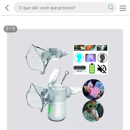
2
/
5