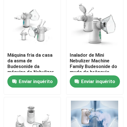
Excursão da fábrica
Controle da qualidade
Contato E.U.
Máquina fria da casa
Inalador de Mini
da asma de
Nebulizer Machine
Budesonide da
Family Budesonide do
Notícia
máquina do Nebulizer
mudo do brônquio
das crianças da tosse
Enviar inquérito
Enviar inquérito
da C.C. 5V
Casos
Mesh Nebulizer portátil
Mesh Nebulizer Machine