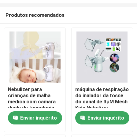
Produtos recomendados
Nebulizer para
máquina de respiração
crianças de malha
do inalador da tosse
Casa
médica com câmara
do canal de 3μM Mesh
dupla de tecnologia
Kids Nebulizer
anti-quebra para
Machine Dual
Produtos
Enviar inquérito
Enviar inquérito
respiratório
Sobre nós